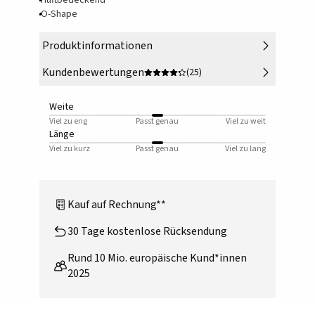
Hüftbedeckend
O-Shape
Produktinformationen
Kundenbewertungen
(25)
Weite
Viel zu eng
Passt genau
Viel zu weit
Länge
Viel zu kurz
Passt genau
Viel zu lang
Kauf auf Rechnung**
30 Tage kostenlose Rücksendung
Rund 10 Mio. europäische Kund*innen
2025