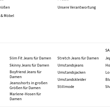
rößen
Unsere Verantwortung
& Möbel
SA
Slim Fit Jeans für Damen
Stretch Jeans für Damen
Je
Skinny Jeans für Damen
Umstandsjeans
Ho
Boyfriend Jeans für
Umstandsjacken
Lo
Damen
Umstandskleider
Bl
Jeansshorts in großen
Stillmode
Sh
Größen für Damen
Marlene-Hosen für
Damen