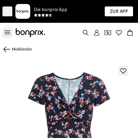
Die bonprix App
Zur App
Midikleider