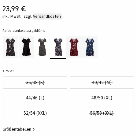
23,99 €
inkl. MwSt., zzgl.
Versandkosten
Farbe:
dunkelblau geblümt
Größe:
36/38 (S)
40/42 (M)
44/46 (L)
48/50 (XL)
52/54 (XXL)
56/58 (3XL)
Größentabellen