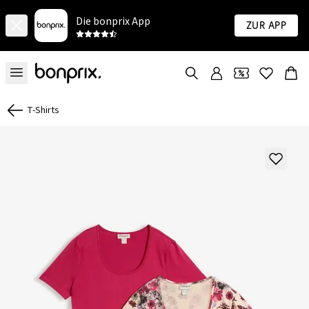
Die bonprix App
Zur App
T-Shirts