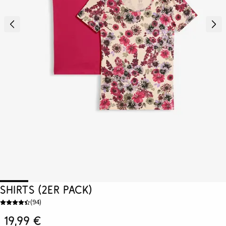
Shirts (2er Pack)
(
94
)
19,99 €