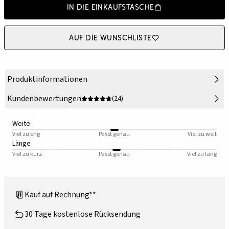
In die Einkaufstasche
Auf die Wunschliste
Produktinformationen
Kundenbewertungen
(24)
Weite
Viel zu eng
Passt genau
Viel zu weit
Länge
Viel zu kurz
Passt genau
Viel zu lang
Kauf auf Rechnung**
30 Tage kostenlose Rücksendung