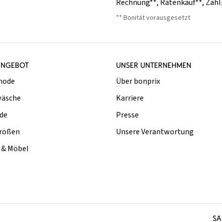
Rechnung**
,
Ratenkauf**
,
Zahl
** Bonität vorausgesetzt
ANGEBOT
UNSER UNTERNEHMEN
mode
Über bonprix
äsche
Karriere
de
Presse
rößen
Unsere Verantwortung
& Möbel
SA