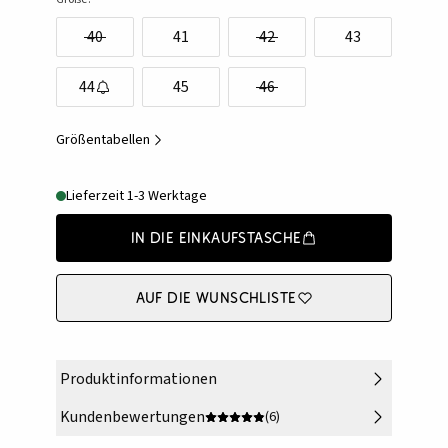
40
41
42
43
44
45
46
Größentabellen
Lieferzeit 1-3 Werktage
In die Einkaufstasche
Auf die Wunschliste
Produktinformationen
Kundenbewertungen
(6)