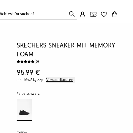
öchtest Du suchen?
Skechers Sneaker mit Memory
Foam
(
6
)
95,99 €
inkl. MwSt., zzgl.
Versandkosten
Farbe:
schwarz
Größe: