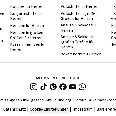
n
Hoodies für Herren
Poloshirts für Herren
T-
Langarmshirts für
Poloshirts in großen
T-
ren
Herren
Größen für Herren
Gr
Anzüge & Sakkos für
Hemden für Herren
Ku
en
Herren
Hemden in großen
He
Anzüge & Sakkos in
Größen für Herren
Gr
en
großen Größen für
Kurzarmhemden für
Je
Herren
Herren
Boxershorts für Herren
MEHR VON BONPRIX AUF
reisangaben inkl. gesetzl. MwSt. und zzgl.
Service- & Versandkost
Datenschutz
Cookie-Einstellungen
Impressum
Barrierefre