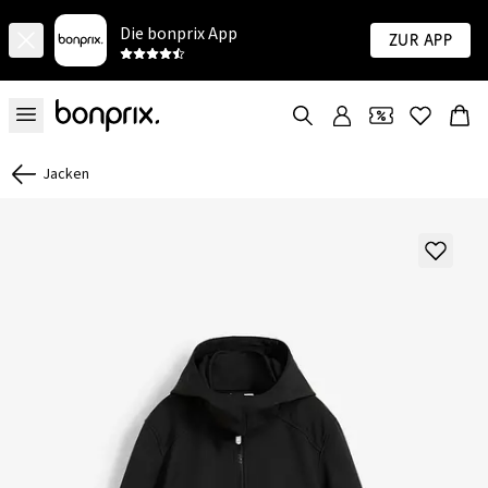
Die bonprix App
Zur App
Jacken