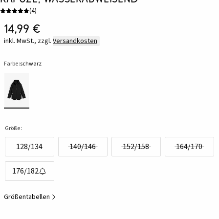
(
4
)
14,99 €
inkl. MwSt., zzgl.
Versandkosten
Farbe:
schwarz
Größe:
128/134
140/146
152/158
164/170
176/182
Größentabellen