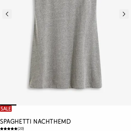
SALE
Spaghetti Nachthemd
(
20
)