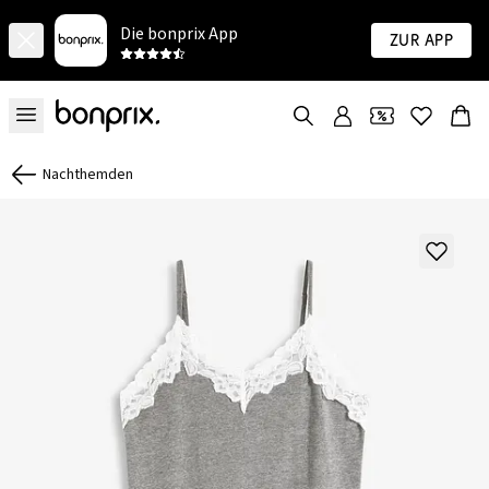
Die bonprix App
Zur App
Nachthemden