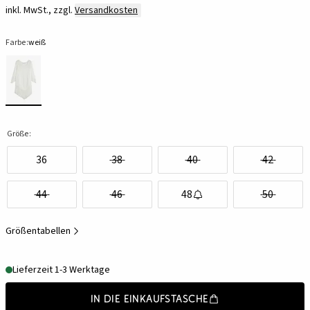
inkl. MwSt., zzgl.
Versandkosten
Farbe:
weiß
Größe:
36
38
40
42
44
46
48
50
Größentabellen
Lieferzeit 1-3 Werktage
In die Einkaufstasche