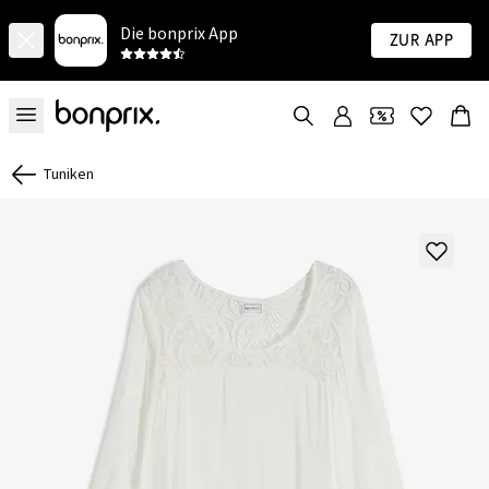
Die bonprix App
Zur App
Tuniken