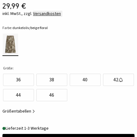
29,99 €
inkl. MwSt., zzgl.
Versandkosten
Farbe:
dunkeloliv/beige floral
Größe:
36
38
40
42
44
46
Größentabellen
Lieferzeit 1-3 Werktage