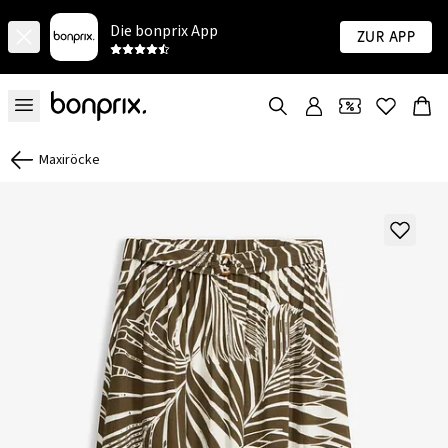
Die bonprix App
Zur App
Maxiröcke