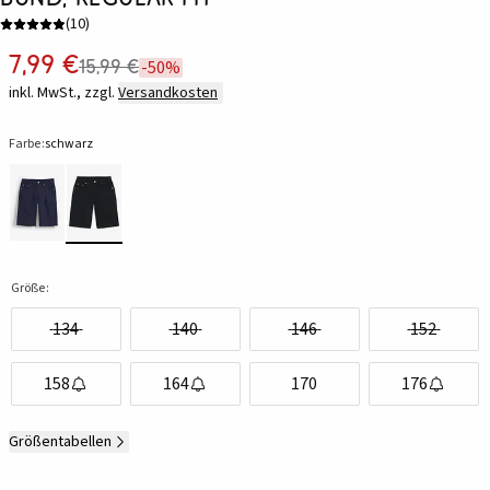
(
10
)
7,99 €
15,99 €
-50%
inkl. MwSt., zzgl.
Versandkosten
Farbe:
schwarz
Größe:
134
140
146
152
158
164
170
176
Größentabellen