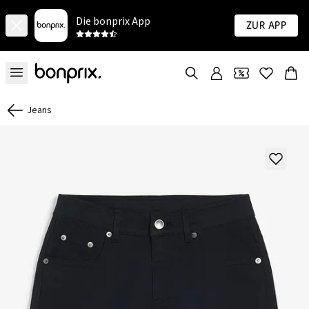
Die bonprix App
Zur App
Jeans