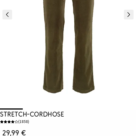
Stretch-Cordhose
(
1858
)
29,99 €