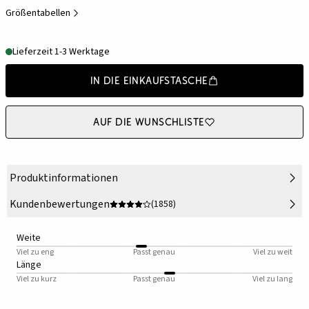
Größentabellen
Lieferzeit 1-3 Werktage
In die Einkaufstasche
Auf die Wunschliste
Produktinformationen
Kundenbewertungen
(1858)
Weite
Viel zu eng
Passt genau
Viel zu weit
Länge
Viel zu kurz
Passt genau
Viel zu lang