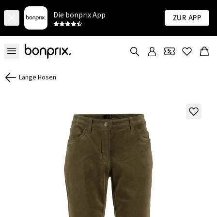
Die bonprix App
Zur App
Lange Hosen