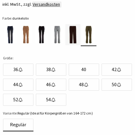
inkl. MwSt., zzgl.
Versandkosten
Farbe:
dunkeloliv
Größe:
36
38
40
42
44
46
48
50
52
54
Variante:
Regulär (Ideal für Körpergrößen von 164-172 cm)
Regulär