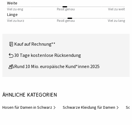
Weite
Viel zu eng
Passt genau
Viel zu weit
Länge
Viel zu kurz
Passt genau
Viel zu lang
Kauf auf Rechnung**
30 Tage kostenlose Rücksendung
Rund 10 Mio. europäische Kund*innen 2025
Ähnliche Kategorien
Hosen für Damen in Schwarz
Schwarze Kleidung für Damen
Sch