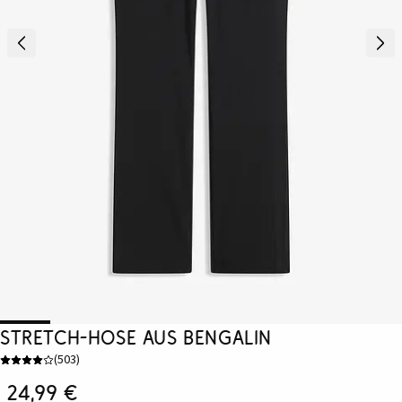
Stretch-Hose aus Bengalin
(
503
)
24,99 €