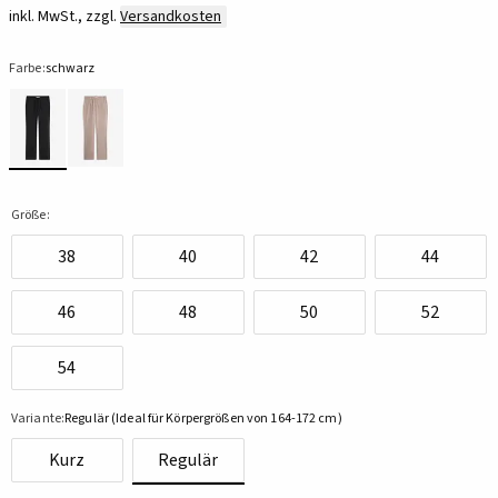
inkl. MwSt., zzgl.
Versandkosten
Farbe:
schwarz
Größe:
38
40
42
44
46
48
50
52
54
Variante:
Regulär (Ideal für Körpergrößen von 164-172 cm)
Kurz
Regulär