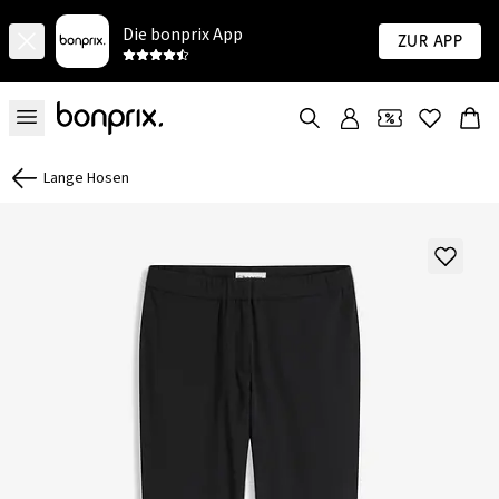
Die bonprix App
Zur App
Lange Hosen