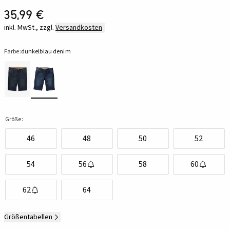
35,99 €
inkl. MwSt., zzgl.
Versandkosten
Farbe:
dunkelblau denim
Größe:
46
48
50
52
54
56
58
60
62
64
Größentabellen