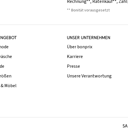
Rechnung**
,
Ratenkauf**
,
Zahl
** Bonität vorausgesetzt
ANGEBOT
UNSER UNTERNEHMEN
mode
Über bonprix
äsche
Karriere
de
Presse
rößen
Unsere Verantwortung
& Möbel
SA