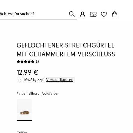
öchtest Du suchen?
geflochtener Stretchgürtel
mit gehämmertem Verschluss
(
1
)
12,99 €
inkl. MwSt., zzgl.
Versandkosten
Farbe:
hellbraun/goldfarben
Größe: