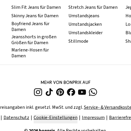
Slim Fit Jeans für Damen
Stretch Jeans für Damen
Je
Skinny Jeans für Damen
Umstandsjeans
Ho
Boyfriend Jeans für
Umstandsjacken
Lo
Damen
Umstandskleider
Bl
Jeansshorts in großen
Stillmode
Sh
Größen für Damen
Marlene-Hosen für
Damen
MEHR VON BONPRIX AUF
reisangaben inkl. gesetzl. MwSt. und zzgl.
Service- & Versandkost
Datenschutz
Cookie-Einstellungen
Impressum
Barrierefre
©
2026
bonprix.
Alle Rechte vorbehalten.