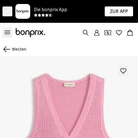
Die bonprix App
Zur App
Westen