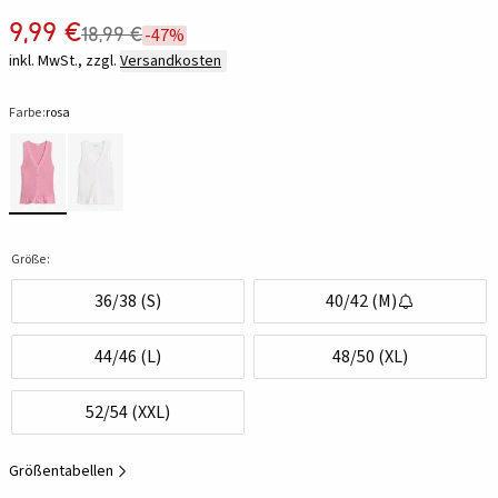
9,99 €
18,99 €
-47%
inkl. MwSt., zzgl.
Versandkosten
Farbe:
rosa
Größe:
36/38 (S)
40/42 (M)
44/46 (L)
48/50 (XL)
52/54 (XXL)
Größentabellen