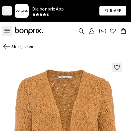
Die bonprix App
Zur App
Strickjacken