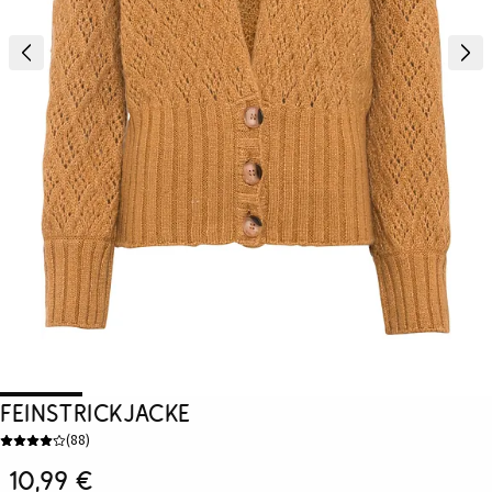
Feinstrickjacke
(
88
)
10,99 €