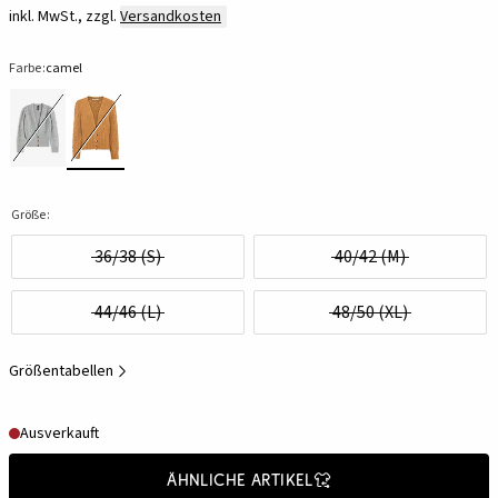
inkl. MwSt., zzgl.
Versandkosten
Farbe:
camel
Größe:
36/38 (S)
40/42 (M)
44/46 (L)
48/50 (XL)
Größentabellen
Ausverkauft
Ähnliche Artikel