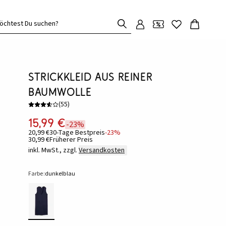
öchtest Du suchen?
Strickkleid aus reiner
Baumwolle
(
55
)
15,99 €
-23%
20,99 €
30-Tage Bestpreis
-23%
30,99 €
Früherer Preis
inkl. MwSt., zzgl.
Versandkosten
Farbe:
dunkelblau