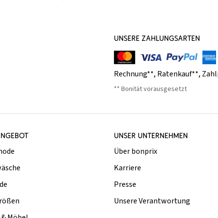
UNSERE ZAHLUNGSARTEN
Rechnung**
,
Ratenkauf**
,
Zahl
** Bonität vorausgesetzt
ANGEBOT
UNSER UNTERNEHMEN
mode
Über bonprix
äsche
Karriere
de
Presse
rößen
Unsere Verantwortung
& Möbel