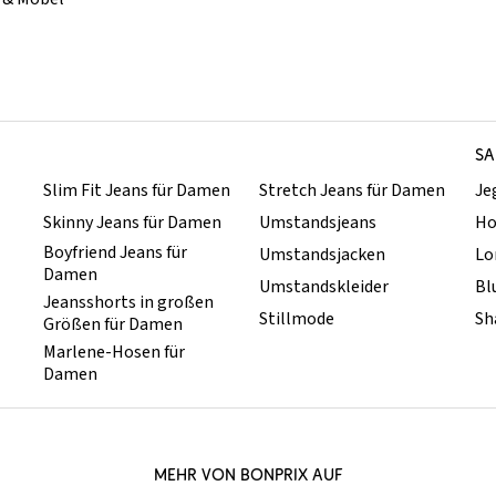
SA
Slim Fit Jeans für Damen
Stretch Jeans für Damen
Je
Skinny Jeans für Damen
Umstandsjeans
Ho
Boyfriend Jeans für
Umstandsjacken
Lo
Damen
Umstandskleider
Bl
Jeansshorts in großen
Stillmode
Sh
Größen für Damen
Marlene-Hosen für
Damen
MEHR VON BONPRIX AUF