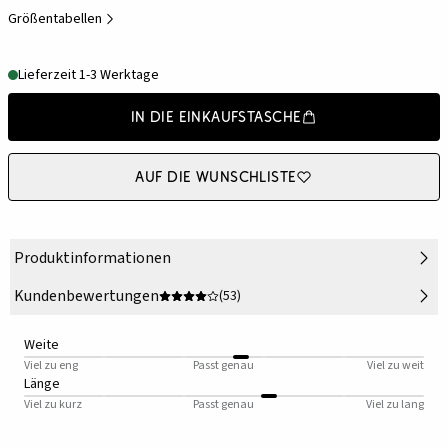
Größentabellen
Lieferzeit 1-3 Werktage
In die Einkaufstasche
Auf die Wunschliste
Produktinformationen
Kundenbewertungen
(53)
Weite
Viel zu eng
Passt genau
Viel zu weit
Länge
Viel zu kurz
Passt genau
Viel zu lang