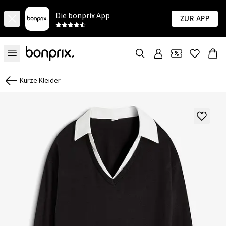
Die bonprix App
Zur App
Kurze Kleider