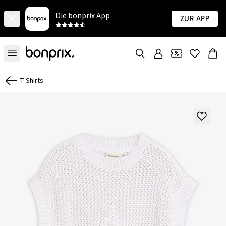
Die bonprix App
Zur App
T-Shirts