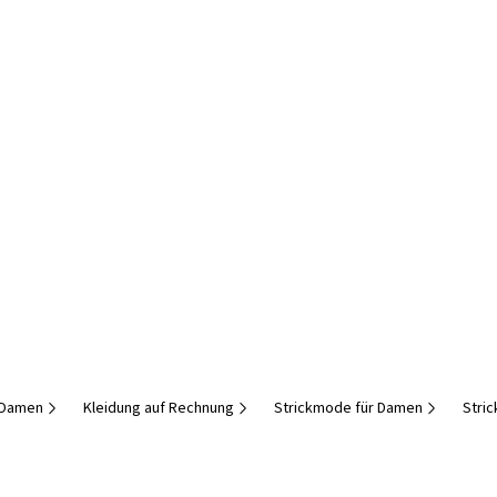
r Damen
Kleidung auf Rechnung
Strickmode für Damen
Stri