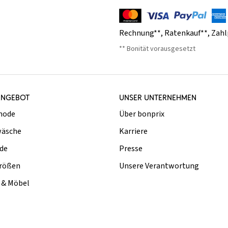
Rechnung**
,
Ratenkauf**
,
Zahl
** Bonität vorausgesetzt
ANGEBOT
UNSER UNTERNEHMEN
mode
Über bonprix
äsche
Karriere
de
Presse
rößen
Unsere Verantwortung
& Möbel