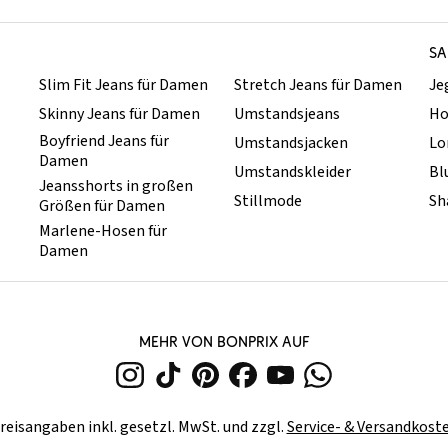
SA
Slim Fit Jeans für Damen
Stretch Jeans für Damen
Je
Skinny Jeans für Damen
Umstandsjeans
Ho
Boyfriend Jeans für
Umstandsjacken
Lo
Damen
Umstandskleider
Bl
Jeansshorts in großen
Stillmode
Sh
Größen für Damen
Marlene-Hosen für
Damen
MEHR VON BONPRIX AUF
reisangaben inkl. gesetzl. MwSt. und zzgl.
Service- & Versandkost