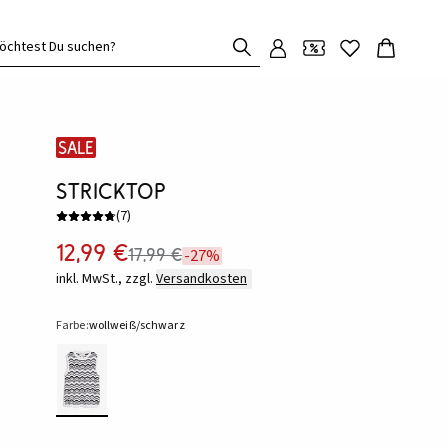
öchtest Du suchen?
SALE
Stricktop
(
7
)
12,99 €
17,99 €
-27%
inkl. MwSt., zzgl.
Versandkosten
Farbe:
wollweiß/schwarz