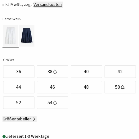
inkl. MwSt., zzgl.
Versandkosten
Farbe:
weiß
Größe:
36
38
40
42
44
46
48
50
52
54
Größentabellen
Lieferzeit 1-3 Werktage