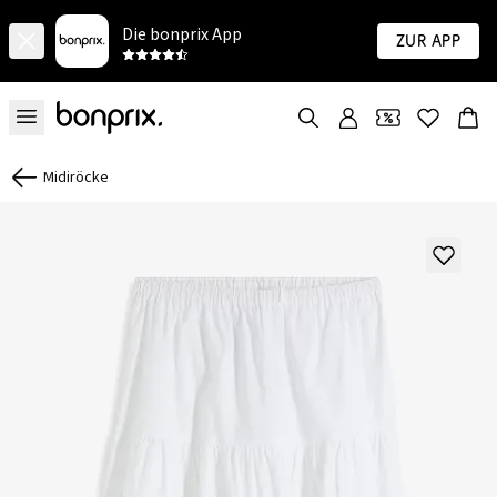
Die bonprix App
Zur App
Midiröcke