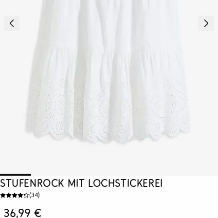
Stufenrock mit Lochstickerei
(
34
)
36,99 €