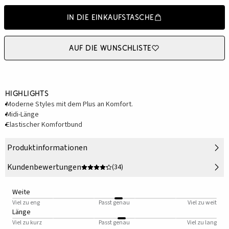
In die Einkaufstasche
Auf die Wunschliste
Highlights
Moderne Styles mit dem Plus an Komfort.
Midi-Länge
Elastischer Komfortbund
Produktinformationen
Kundenbewertungen
(34)
Weite
Viel zu eng
Passt genau
Viel zu weit
Länge
Viel zu kurz
Passt genau
Viel zu lang