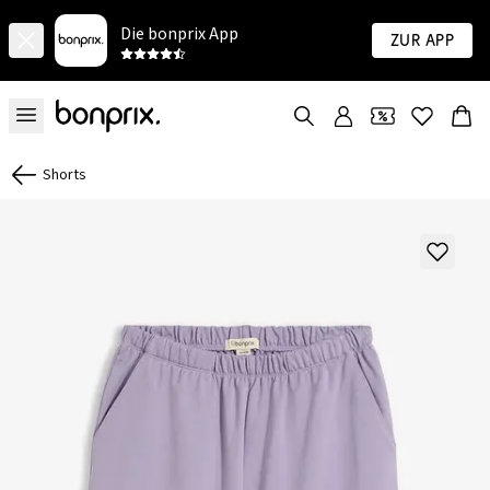
Die bonprix App
Zur App
Shorts