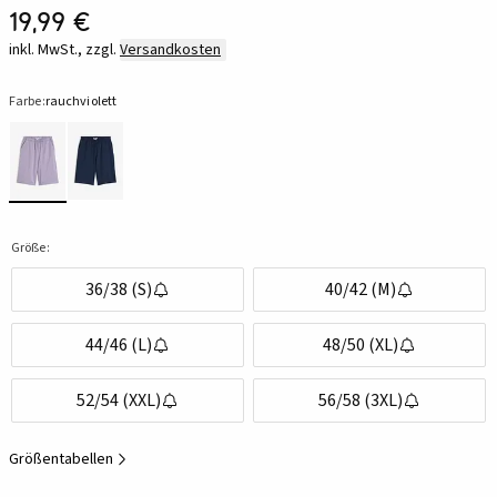
19,99 €
inkl. MwSt., zzgl.
Versandkosten
Farbe:
rauchviolett
Größe:
36/38 (S)
40/42 (M)
44/46 (L)
48/50 (XL)
52/54 (XXL)
56/58 (3XL)
Größentabellen