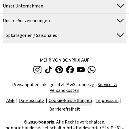
Unser Unternehmen
Unsere Auszeichnungen
Topkategorien / Saisonales
MEHR VON BONPRIX AUF
Preisangaben inkl. gesetzl. MwSt. und zzgl.
Service- &
Versandkosten
AGB
Datenschutz
Cookie-Einstellungen
Impressum
Barrierefreiheit
©
2026
bonprix.
Alle Rechte vorbehalten.
bonprix Handelsgesellschaft mbH
•
Haldesdorfer Straße 61 •