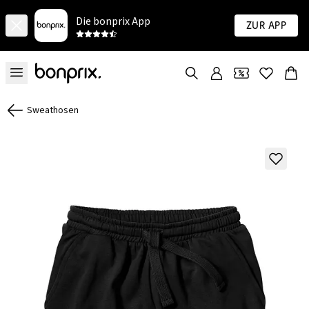
Die bonprix App
Zur App
Sweathosen