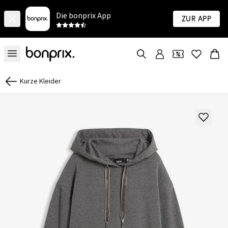
Die bonprix App
Zur App
Kurze Kleider