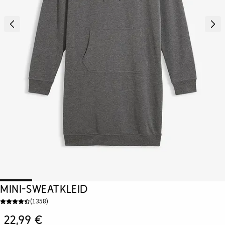
Mini-Sweatkleid
(
1358
)
22,99 €