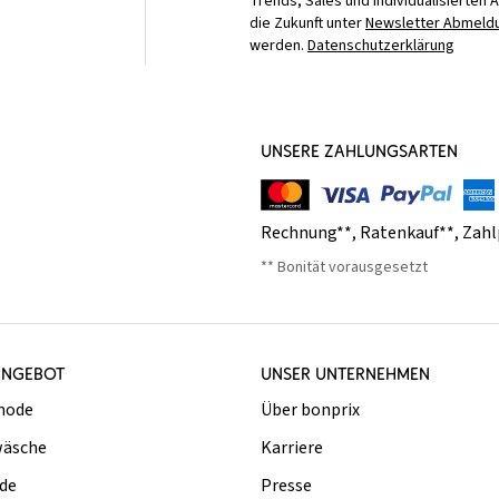
Trends, Sales und individualisierten 
die Zukunft unter
Newsletter Abmeldu
werden.
Datenschutzerklärung
UNSERE ZAHLUNGSARTEN
Rechnung**
,
Ratenkauf**
,
Zahl
** Bonität vorausgesetzt
ANGEBOT
UNSER UNTERNEHMEN
mode
Über bonprix
äsche
Karriere
de
Presse