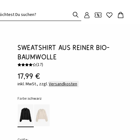
öchtest Du suchen?
Sweatshirt aus reiner Bio-
Baumwolle
(
17
)
17,99 €
inkl. MwSt., zzgl.
Versandkosten
Farbe:
schwarz
Größe: