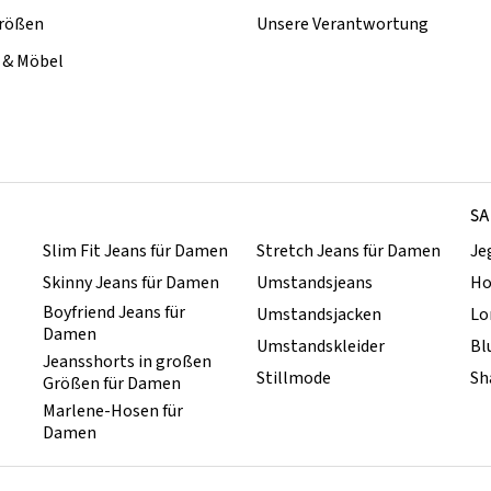
rößen
Unsere Verantwortung
& Möbel
SA
Slim Fit Jeans für Damen
Stretch Jeans für Damen
Je
Skinny Jeans für Damen
Umstandsjeans
Ho
Boyfriend Jeans für
Umstandsjacken
Lo
Damen
Umstandskleider
Bl
Jeansshorts in großen
Stillmode
Sh
Größen für Damen
Marlene-Hosen für
Damen