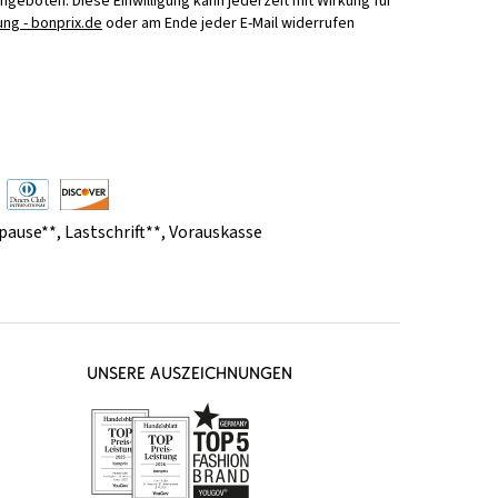
Angeboten. Diese Einwilligung kann jederzeit mit Wirkung für
ng - bonprix.de
oder am Ende jeder E-Mail widerrufen
pause**
,
Lastschrift**
,
Vorauskasse
UNSERE AUSZEICHNUNGEN