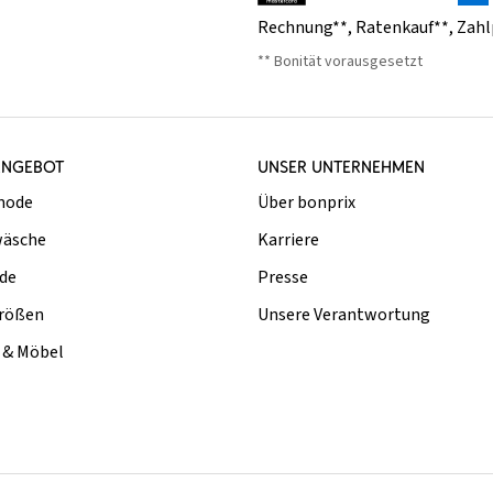
Rechnung**
,
Ratenkauf**
,
Zahl
** Bonität vorausgesetzt
ANGEBOT
UNSER UNTERNEHMEN
mode
Über bonprix
äsche
Karriere
de
Presse
rößen
Unsere Verantwortung
& Möbel