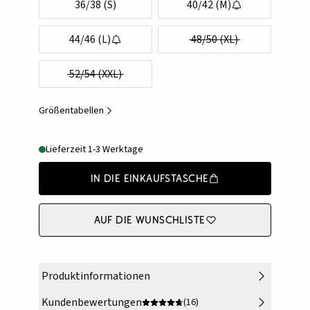
36/38 (S)
40/42 (M)
44/46 (L)
48/50 (XL)
52/54 (XXL)
Größentabellen
Lieferzeit 1-3 Werktage
In die Einkaufstasche
Auf die Wunschliste
Produktinformationen
Kundenbewertungen
(16)