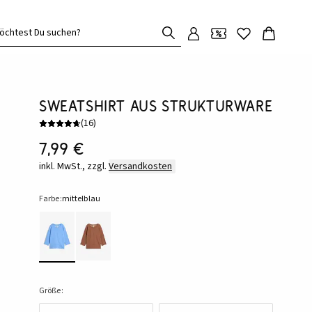
öchtest Du suchen?
Sweatshirt aus Strukturware
(
16
)
7,99 €
inkl. MwSt., zzgl.
Versandkosten
Farbe:
mittelblau
Größe: