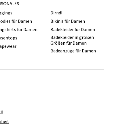
ISONALES
ggings
Dirndl
odies für Damen
Bikinis für Damen
ngshirts für Damen
Badekleider für Damen
Badekleider in großen
usentops
Größen für Damen
apewear
Badeanzüge für Damen
en
iheit