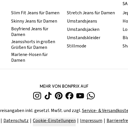
SA
Slim Fit Jeans für Damen
Stretch Jeans für Damen
Je
Skinny Jeans für Damen
Umstandsjeans
Ho
Boyfriend Jeans für
Umstandsjacken
Lo
Damen
Umstandskleider
Bl
Jeansshorts in großen
Stillmode
Sh
Größen für Damen
Marlene-Hosen für
Damen
MEHR VON BONPRIX AUF
reisangaben inkl. gesetzl. MwSt. und zzgl.
Service- & Versandkost
Datenschutz
Cookie-Einstellungen
Impressum
Barrierefre