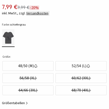
7,99 €
9,99 €
-20%
inkl. MwSt., zzgl.
Versandkosten
Farbe:
schiefergrau
Größe:
48/50 (M)
52/54 (L)
56/58 (XL)
60/62 (XXL)
64/66 (3XL)
68/70 (4XL)
Größentabellen