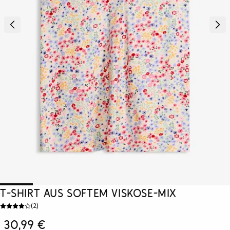
T-Shirt aus softem Viskose-Mix
(
2
)
30,99 €