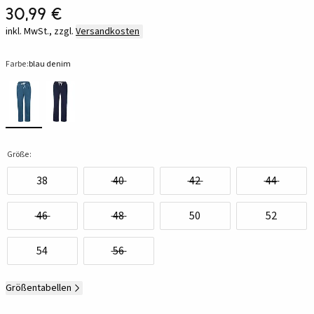
30,99 €
inkl. MwSt., zzgl.
Versandkosten
Farbe:
blau denim
Größe:
38
40
42
44
46
48
50
52
54
56
Größentabellen