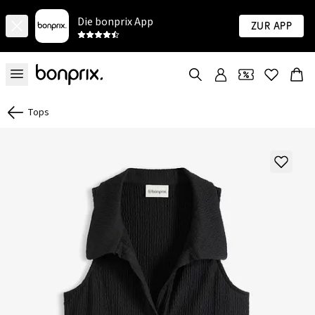
Die bonprix App
Zur App
Tops