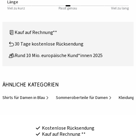
Länge
Viel zu kurz
Passt genau
Viel zu lang
Kauf auf Rechnung**
30 Tage kostenlose Rücksendung
Rund 10 Mio. europäische Kund*innen 2025
Ähnliche Kategorien
Shirts für Damen in Blau
Sommeroberteile für Damen
Kleidung
Kostenlose Rücksendung
Kauf auf Rechnung **