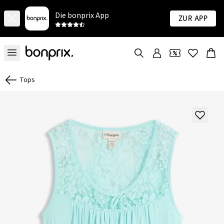
Die bonprix App
Zur App
Tops