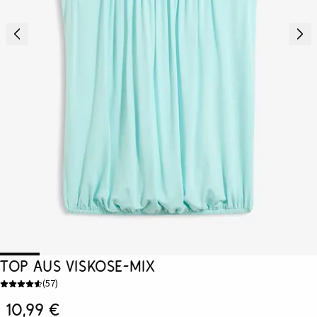
Top aus Viskose-Mix
(
57
)
10,99 €