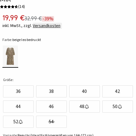
(
14
)
19,99 €
32,99 €
-39%
inkl. MwSt., zzgl.
Versandkosten
Farbe:
beige leo bedruckt
Größe:
36
38
40
42
44
46
48
50
52
54
Variante:
Regulär (Ideal für Körpergrößen von 164-172 cm)