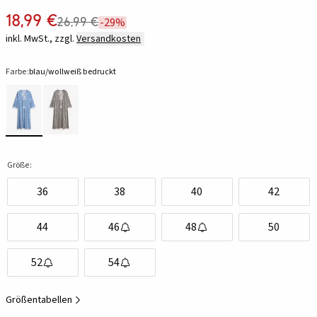
18,99 €
26,99 €
-29%
inkl. MwSt., zzgl.
Versandkosten
Farbe:
blau/wollweiß bedruckt
Größe:
36
38
40
42
44
46
48
50
52
54
Größentabellen