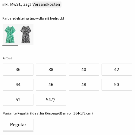
inkl. MwSt., zzgl.
Versandkosten
Farbe:
edelsteingrün/wollweiß bedruckt
Größe:
36
38
40
42
44
46
48
50
52
54
Variante:
Regulär (Ideal für Körpergrößen von 164-172 cm)
Regulär