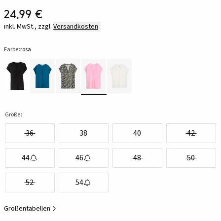
24,99 €
inkl. MwSt., zzgl.
Versandkosten
Farbe:
rosa
Größe:
36
38
40
42
44
46
48
50
52
54
Größentabellen