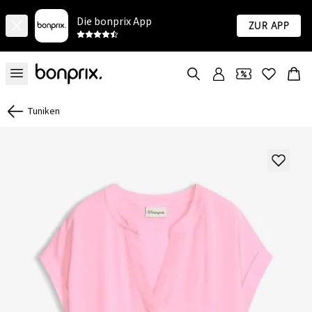
Die bonprix App
Zur App
Tuniken