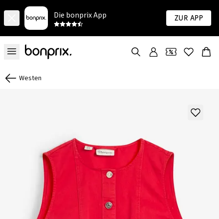
Die bonprix App
Zur App
Westen