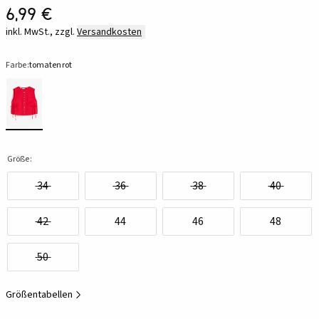
6,99 €
inkl. MwSt., zzgl.
Versandkosten
Farbe:
tomatenrot
Größe:
34
36
38
40
42
44
46
48
50
Größentabellen