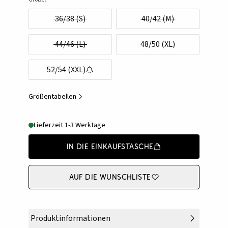
36/38 (S)
40/42 (M)
44/46 (L)
48/50 (XL)
52/54 (XXL)
Größentabellen
Lieferzeit 1-3 Werktage
In die Einkaufstasche
Auf die Wunschliste
Produktinformationen