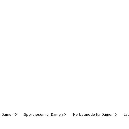
ür Damen
Sporthosen für Damen
Herbstmode für Damen
La