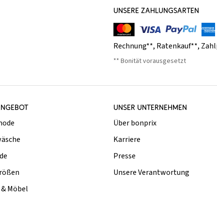
UNSERE ZAHLUNGSARTEN
Rechnung**
,
Ratenkauf**
,
Zahl
** Bonität vorausgesetzt
ANGEBOT
UNSER UNTERNEHMEN
mode
Über bonprix
äsche
Karriere
de
Presse
rößen
Unsere Verantwortung
& Möbel