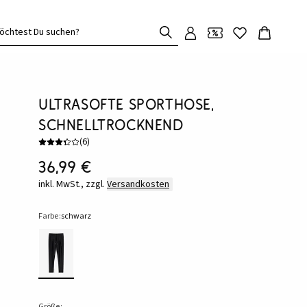
öchtest Du suchen?
Ultrasofte Sporthose,
schnelltrocknend
(
6
)
36,99 €
inkl. MwSt., zzgl.
Versandkosten
Farbe:
schwarz
Größe: