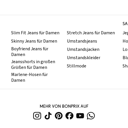
SA
Slim Fit Jeans für Damen
Stretch Jeans für Damen
Je
Skinny Jeans für Damen
Umstandsjeans
Ho
Boyfriend Jeans für
Umstandsjacken
Lo
Damen
Umstandskleider
Bl
Jeansshorts in großen
Stillmode
Sh
Größen für Damen
Marlene-Hosen für
Damen
MEHR VON BONPRIX AUF