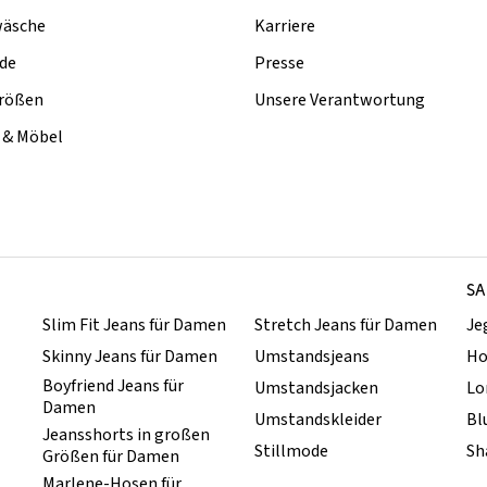
äsche
Karriere
de
Presse
rößen
Unsere Verantwortung
& Möbel
SA
Slim Fit Jeans für Damen
Stretch Jeans für Damen
Je
Skinny Jeans für Damen
Umstandsjeans
Ho
Boyfriend Jeans für
Umstandsjacken
Lo
Damen
Umstandskleider
Bl
Jeansshorts in großen
Stillmode
Sh
Größen für Damen
Marlene-Hosen für