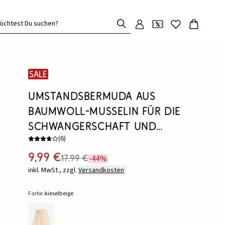
öchtest Du suchen?
SALE
Umstandsbermuda aus
Baumwoll-Musselin für die
Schwangerschaft und
(
6
)
danach
9,99 €
17,99 €
-44%
inkl. MwSt., zzgl.
Versandkosten
Farbe:
kieselbeige