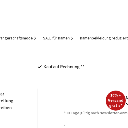
angerschaftsmode
SALE für Damen
Damenbekleidung reduziert
Kauf auf Rechnung **
ar
10% +
M
tellung
Versand
gratis*
reiben
*30 Tage gültig nach Newsletter-Anm