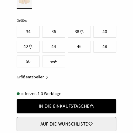
Größe:
34
36
38
40
42
44
46
48
50
52
Größentabellen
Lieferzeit 1-3 Werktage
In die Einkaufstasche
Auf die Wunschliste