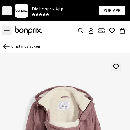
Die bonprix App
Zur App
Umstandsjacken