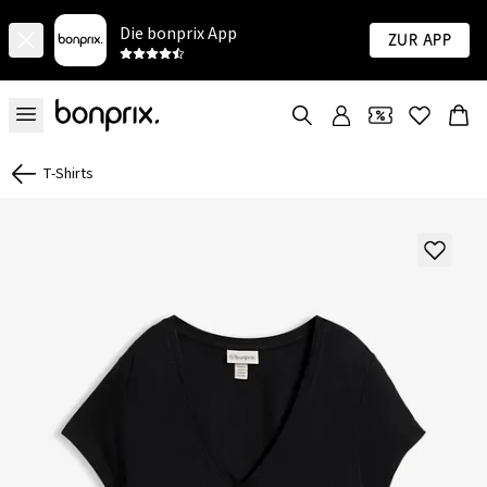
Die bonprix App
Zur App
T-Shirts