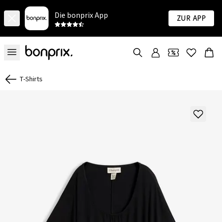
Die bonprix App
Zur App
T-Shirts