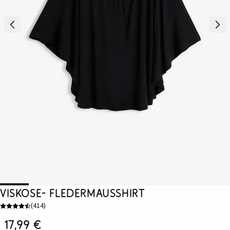
Viskose- Fledermausshirt
(
414
)
17,99 €