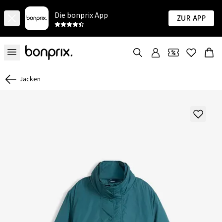
Die bonprix App
Zur App
Jacken