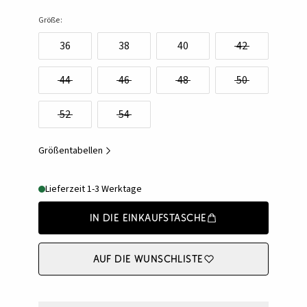
Größe:
36
38
40
42
44
46
48
50
52
54
Größentabellen
Lieferzeit 1-3 Werktage
In die Einkaufstasche
Auf die Wunschliste