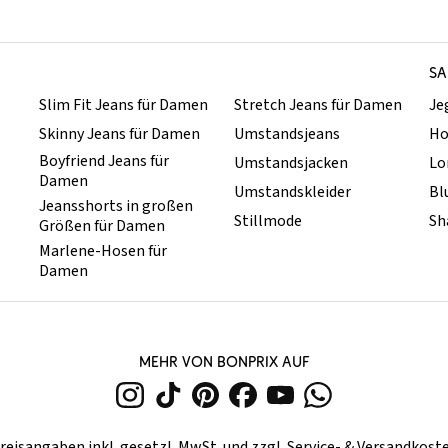
SA
Slim Fit Jeans für Damen
Stretch Jeans für Damen
Je
Skinny Jeans für Damen
Umstandsjeans
Ho
Boyfriend Jeans für
Umstandsjacken
Lo
Damen
Umstandskleider
Bl
Jeansshorts in großen
Stillmode
Sh
Größen für Damen
Marlene-Hosen für
Damen
MEHR VON BONPRIX AUF
reisangaben inkl. gesetzl. MwSt. und zzgl.
Service- & Versandkost