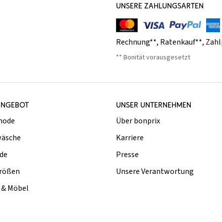
UNSERE ZAHLUNGSARTEN
Rechnung**
,
Ratenkauf**
,
Zahl
** Bonität vorausgesetzt
ANGEBOT
UNSER UNTERNEHMEN
mode
Über bonprix
äsche
Karriere
de
Presse
rößen
Unsere Verantwortung
& Möbel