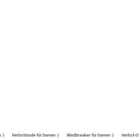
n
Herbstmode für Damen
Windbreaker für Damen
Herbst-O