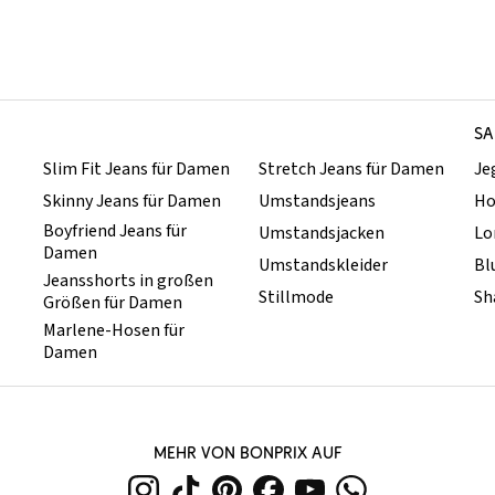
SA
Slim Fit Jeans für Damen
Stretch Jeans für Damen
Je
Skinny Jeans für Damen
Umstandsjeans
Ho
Boyfriend Jeans für
Umstandsjacken
Lo
Damen
Umstandskleider
Bl
Jeansshorts in großen
Stillmode
Sh
Größen für Damen
Marlene-Hosen für
Damen
MEHR VON BONPRIX AUF