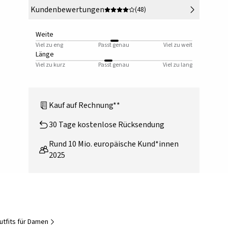
Kundenbewertungen
(48)
Weite
Viel zu eng
Passt genau
Viel zu weit
Länge
Viel zu kurz
Passt genau
Viel zu lang
Kauf auf Rechnung**
30 Tage kostenlose Rücksendung
Rund 10 Mio. europäische Kund*innen
2025
utfits für Damen