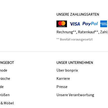
UNSERE ZAHLUNGSARTEN
Rechnung**
,
Ratenkauf**
,
Zahl
** Bonität vorausgesetzt
ANGEBOT
UNSER UNTERNEHMEN
mode
Über bonprix
äsche
Karriere
de
Presse
rößen
Unsere Verantwortung
& Möbel