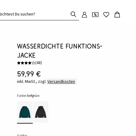
öchtest Du suchen?
Wasserdichte Funktions-
Jacke
(
48
)
59,99 €
inkl. MwSt., zzgl.
Versandkosten
Farbe:
tiefgrün
Größe: