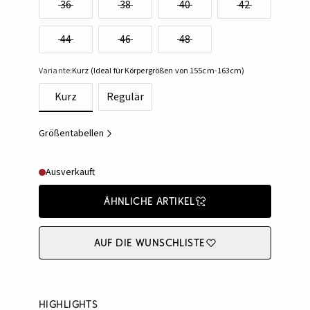
36
38
40
42
44
46
48
Variante:
Kurz (Ideal für Körpergrößen von 155cm-163cm)
Kurz
Regulär
Größentabellen
Ausverkauft
Ähnliche Artikel
Auf die Wunschliste
Highlights