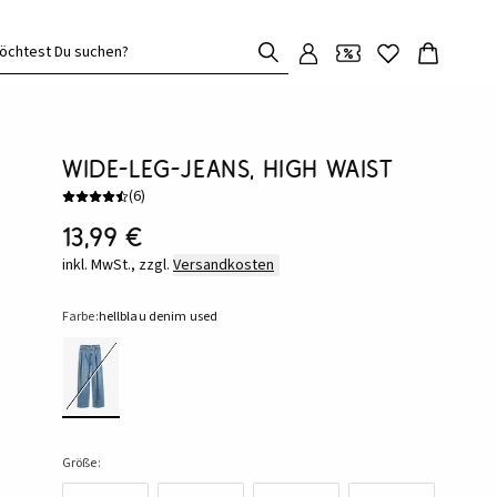
öchtest Du suchen?
Wide-Leg-Jeans, High Waist
(
6
)
13,99 €
inkl. MwSt., zzgl.
Versandkosten
Farbe:
hellblau denim used
Größe: