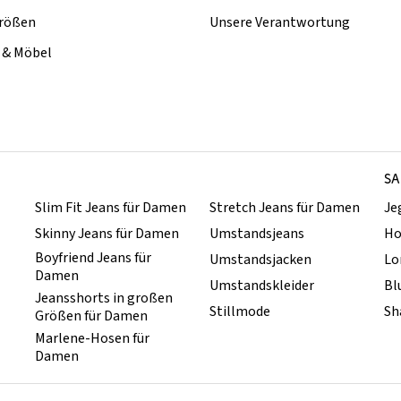
rößen
Unsere Verantwortung
& Möbel
SA
Slim Fit Jeans für Damen
Stretch Jeans für Damen
Je
Skinny Jeans für Damen
Umstandsjeans
Ho
Boyfriend Jeans für
Umstandsjacken
Lo
Damen
Umstandskleider
Bl
Jeansshorts in großen
Stillmode
Sh
Größen für Damen
Marlene-Hosen für
Damen