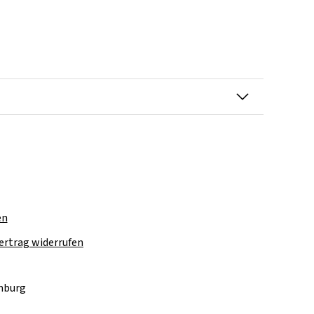
en
ertrag widerrufen
amburg