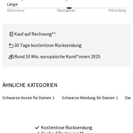
Länge
Viel zu kurz
Passt genau
Viel zu lang
Kauf auf Rechnung**
30 Tage kostenlose Rücksendung
Rund 10 Mio. europäische Kund*innen 2025
Ähnliche Kategorien
Schwarze Hosen für Damen
Schwarze Kleidung für Damen
Dam
Kostenlose Rücksendung