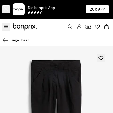
Die bonprix App
Zur App
Lange Hosen