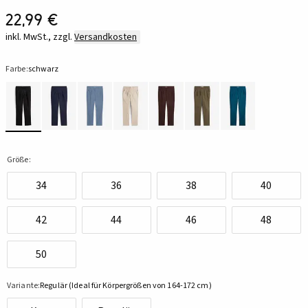
22,99 €
inkl. MwSt., zzgl.
Versandkosten
Farbe:
schwarz
Größe:
34
36
38
40
42
44
46
48
50
Variante:
Regulär (Ideal für Körpergrößen von 164-172 cm)