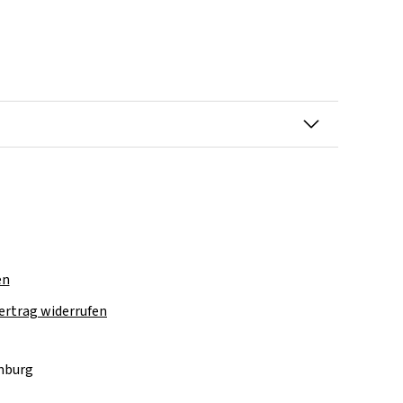
en
ertrag widerrufen
amburg