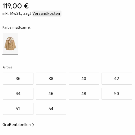
119,00 €
inkl. MwSt., zzgl.
Versandkosten
Farbe:
mattcamel
Größe:
36
38
40
42
44
46
48
50
52
54
Größentabellen