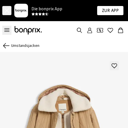
Die bonprix App
Zur App
Umstandsjacken