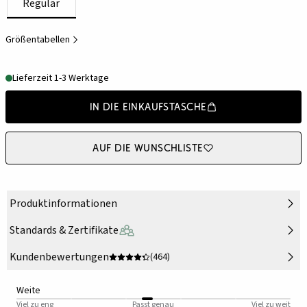
Regulär
Größentabellen
Lieferzeit 1-3 Werktage
In die Einkaufstasche
Auf die Wunschliste
Produktinformationen
Standards & Zertifikate
Kundenbewertungen
(464)
Weite
Viel zu eng
Passt genau
Viel zu weit