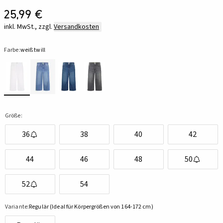
25,99 €
inkl. MwSt., zzgl.
Versandkosten
Farbe:
weiß twill
Größe:
36
38
40
42
44
46
48
50
52
54
Variante:
Regulär (Ideal für Körpergrößen von 164-172 cm)