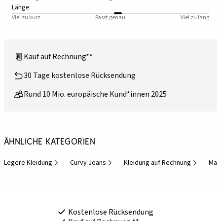
Länge
Viel zu kurz
Passt genau
Viel zu lang
Kauf auf Rechnung**
30 Tage kostenlose Rücksendung
Rund 10 Mio. europäische Kund*innen 2025
Ähnliche Kategorien
Legere Kleidung
Curvy Jeans
Kleidung auf Rechnung
Mar
Kostenlose Rücksendung